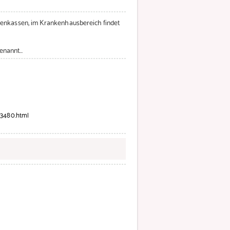
kenkassen, im Krankenhausbereich findet
nannt...
63480.html