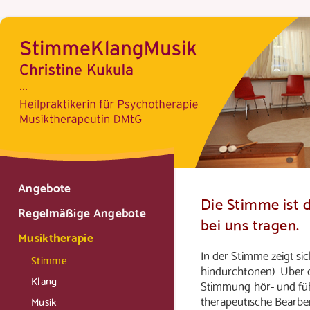
Angebote
Die Stimme ist d
Regelmäßige Angebote
bei uns tragen.
Musiktherapie
In der Stimme zeigt sic
Stimme
hindurchtönen). Über d
Klang
Stimmung hör- und füh
therapeutische Bearbe
Musik